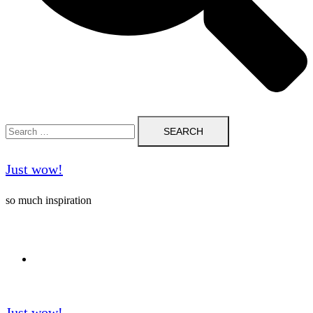
Search
for:
Just wow!
so much inspiration
Follow me on Pinterest ❤️
Just wow!