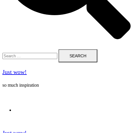
Search
for:
Just wow!
so much inspiration
Follow me on Pinterest ❤️
Just wow!