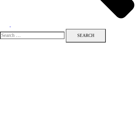
Search
for: