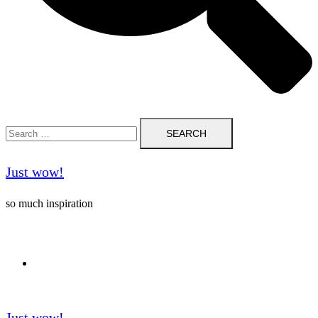
Search
for:
Just wow!
so much inspiration
Follow me on Pinterest ❤️
Just wow!