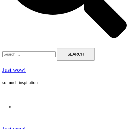
Search
for:
Just wow!
so much inspiration
Follow me on Pinterest ❤️
Just wow!