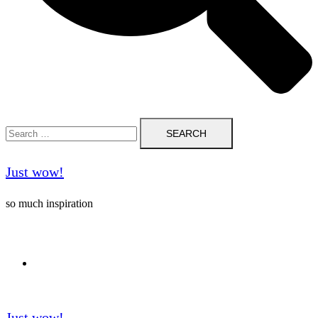
Search
for:
Just wow!
so much inspiration
Follow me on Pinterest ❤️
Just wow!