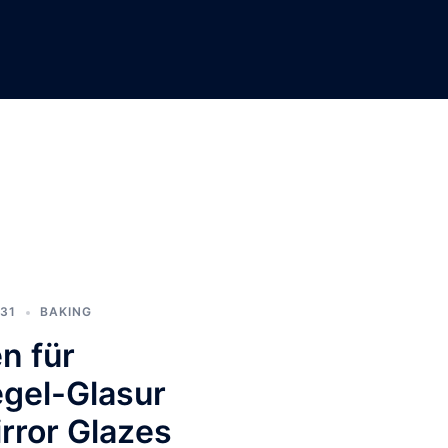
-31
BAKING
n für
egel-Glasur
rror Glazes