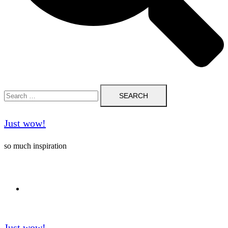
Search
for:
Just wow!
so much inspiration
Follow me on Pinterest ❤️
Just wow!