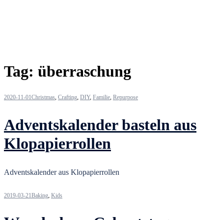
Tag:
überraschung
2020-11-01
Christmas
,
Crafting
,
DIY
,
Familie
,
Repurpose
Adventskalender basteln aus
Klopapierrollen
Adventskalender aus Klopapierrollen
2019-03-21
Baking
,
Kids