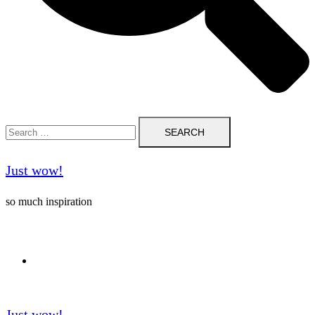
Search
for:
Just wow!
so much inspiration
Follow me on Pinterest ❤️
Just wow!