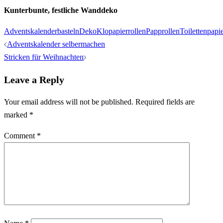
Kunterbunte, festliche Wanddeko
Adventskalender
basteln
Deko
Klopapierrollen
Papprollen
Toilettenpapie
Post
Adventskalender selbermachen
navigation
Stricken für Weihnachten
Leave a Reply
Your email address will not be published.
Required fields are
marked
*
Comment
*