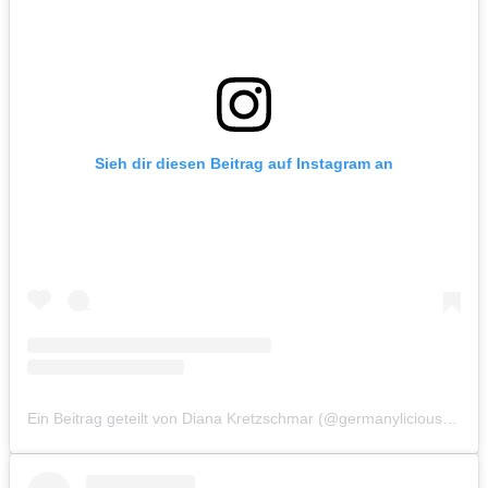
Sieh dir diesen Beitrag auf Instagram an
Ein Beitrag geteilt von Diana Kretzschmar (@germanylicious)
am
N