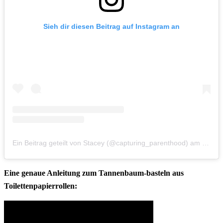
Sieh dir diesen Beitrag auf Instagram an
Ein Beitrag geteilt von Stacey (@capturing_parenthood)
am
Dez 6
Eine genaue Anleitung zum Tannenbaum-basteln aus
Toilettenpapierrollen: