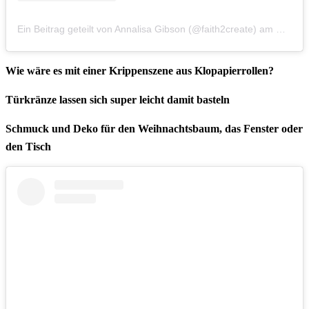
Ein Beitrag geteilt von Annalisa Gibson (@faith2create)
am
Nov 12
Wie wäre es mit einer Krippenszene aus Klopapierrollen?
Türkränze lassen sich super leicht damit basteln
Schmuck und Deko für den Weihnachtsbaum, das Fenster oder
den Tisch