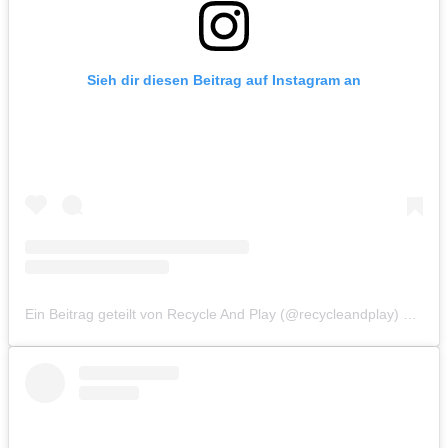
Sieh dir diesen Beitrag auf Instagram an
Ein Beitrag geteilt von Recycle And Play (@recycleandplay)
am
Se