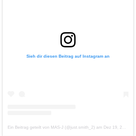
Sieh dir diesen Beitrag auf Instagram an
Ein Beitrag geteilt von MAS-J (@just.smith_2)
am
Dez 19, 2014 um 4:34 PST