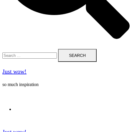
Search
for:
Just wow!
so much inspiration
Follow me on Pinterest ❤️
Just wow!