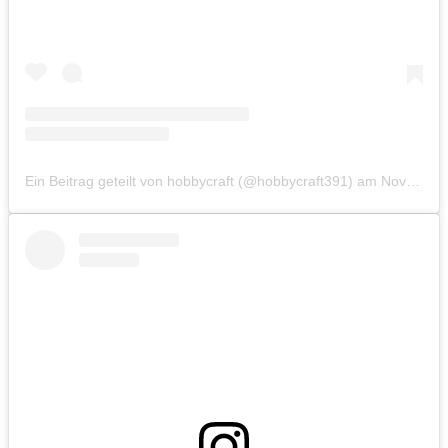
Ein Beitrag geteilt von hobbycraft (@hobbycraft391)
am
Nov 13, 2019 um 5:45 PST