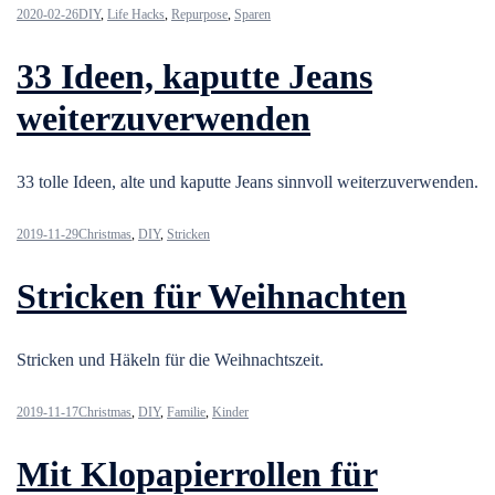
2020-02-26
DIY
,
Life Hacks
,
Repurpose
,
Sparen
33 Ideen, kaputte Jeans
weiterzuverwenden
33 tolle Ideen, alte und kaputte Jeans sinnvoll weiterzuverwenden.
2019-11-29
Christmas
,
DIY
,
Stricken
Stricken für Weihnachten
Stricken und Häkeln für die Weihnachtszeit.
2019-11-17
Christmas
,
DIY
,
Familie
,
Kinder
Mit Klopapierrollen für