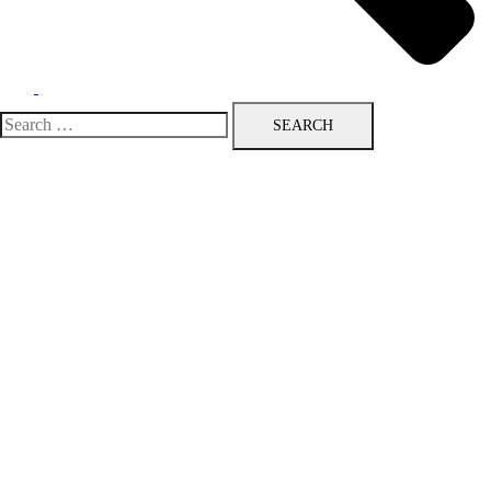
Search
for: