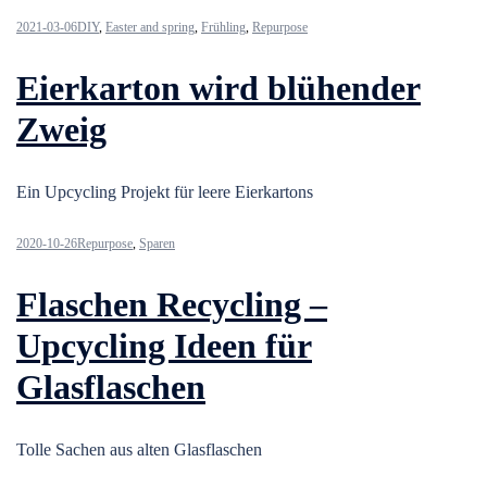
2021-03-06
DIY
,
Easter and spring
,
Frühling
,
Repurpose
Eierkarton wird blühender
Zweig
Ein Upcycling Projekt für leere Eierkartons
2020-10-26
Repurpose
,
Sparen
Flaschen Recycling –
Upcycling Ideen für
Glasflaschen
Tolle Sachen aus alten Glasflaschen