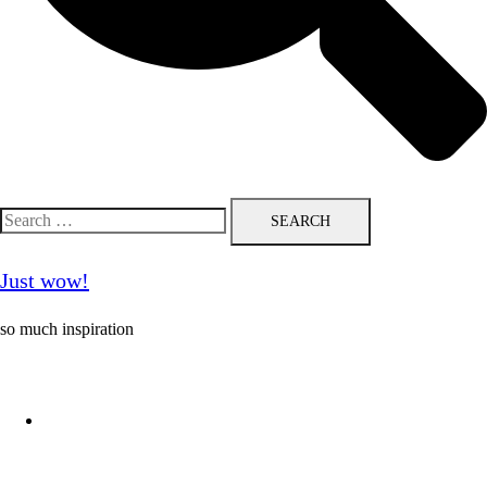
Search
for:
Just wow!
so much inspiration
Follow me on Pinterest ❤️